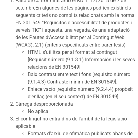
Falta de conformitat amb el RD 1112/2018 de 7 de
setembreEn algunes de les pàgines podrien existir els
següents criteris no complits relacionats amb la norma
EN 301 549 “Requisitos d’accessibilitat de productes i
serveis TIC” i aquesta, una vegada, és una adaptació
de les Pautes d’Accessibilitat per al Contingut Web
(WCAG). 2.1) (criteris especificats entre parentesis)
HTML s’utilitza per al format al contingut
[Requisit número (9.1.3.1) Información i les seves
relacions de EN 301549]
Baix contrast entre text i fons [requisito número
(9.1.4.3) Contraste mínim de EN 301549].
Enlace vacío [requisito número (9.2.4.4) propòsit
d’enllaç (en el seu context) de EN 301549].
Càrrega desproporcionada
No aplica
El contingut no entra dins de l’àmbit de la legislació
aplicable
Formats d’arxiu de ofimàtica publicats abans de