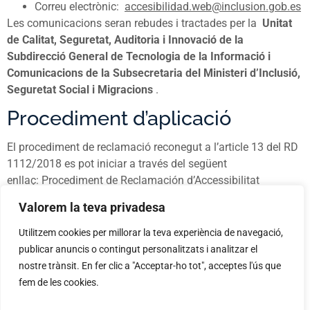
Correu electrònic:
accesibilidad.web@inclusion.gob.es
Les comunicacions seran rebudes i tractades per la
Unitat
de Calitat, Seguretat, Auditoria i Innovació de la
Subdirecció General de Tecnologia de la Informació i
Comunicacions de la Subsecretaria del Ministeri d’Inclusió,
Seguretat Social i Migracions
.
Procediment d’aplicació
El procediment de reclamació reconegut a l’article 13 del RD
1112/2018 es pot iniciar a través del següent
enllaç:
Procediment de Reclamación d’Accessibilitat
WebEnlace extern al portal. S’obre en una pestaña nova.
Valorem la teva privadesa
Contingut opcional
Utilitzem cookies per millorar la teva experiència de navegació,
publicar anuncis o contingut personalitzats i analitzar el
S’estableix com a objectiu assolir el compliment de tots els
nostre trànsit. En fer clic a "Acceptar-ho tot", acceptes l'ús que
requisits de nivell A i AA de la WCAG 2.1 junt a certs requisits
fem de les cookies.
de nivell AAA considerats rellevants per a la millora de
l’experiència d’ús del portal per part del ciutadà.