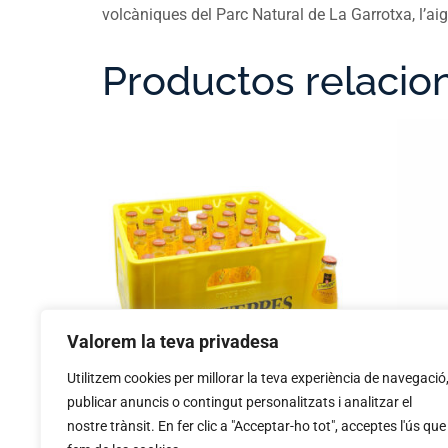
volcàniques del Parc Natural de La Garrotxa, l’ai
Productos relacio
Valorem la teva privadesa
Utilitzem cookies per millorar la teva experiència de navegació
SCHWEPPES TAR. 200ml vidre.
LETON
publicar anuncis o contingut personalitzats i analitzar el
vidre
nostre trànsit. En fer clic a "Acceptar-ho tot", acceptes l'ús que
17,98
€