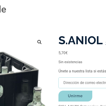
le
S.ANIOL 
5,70
€
Sin existencias
Únete a nuestra lista si est
Ingresa
tu
dirección
Unirme
de
correo