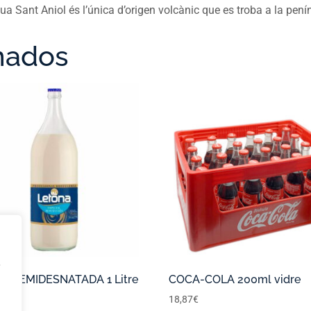
gua Sant Aniol és l’única d’origen volcànic que es troba a la pen
nados
,
A SEMIDESNATADA 1 Litre
COCA-COLA 200ml vidre
18,87
€