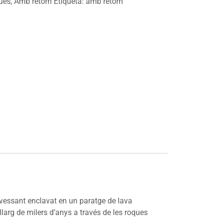
ües
,
Amb retorn
Etiqueta:
amb retorn
 vessant enclavat en un paratge de lava
llarg de milers d’anys a través de les roques