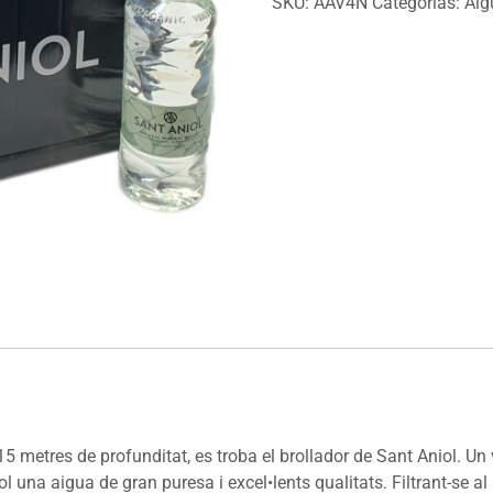
SKU:
AAV4N
Categorías:
Aig
electrónico
para
unirse
a
la
lista
de
espera
para
este
producto
5 metres de profunditat, es troba el brollador de Sant Aniol. Un
 una aigua de gran puresa i excel•lents qualitats. Filtrant-se al 