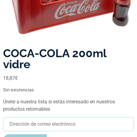
COCA-COLA 200ml
vidre
18,87
€
Sin existencias
Únete a nuestra lista si estás interesado en nuestros
productos retornables
Ingresa
tu
dirección